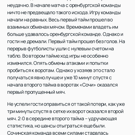
неудачно. В начале матча с оренбургской команды
ничто не предвещало такого исхода. Игру команды
начали на равных. Весь первый тайм прошел во
взаимных обменах мячом. Временами владеть им
больше удавалось оренбургской команде. Однако и
гости не дремали. Первый тайм прошел без голов. На
перерыв футболисты ушли с нулевым счетом на
табло. Во втором тайме ход игры не особенно
изменился. Опять обмены атаками и попытки
пробиться к воротам. Однако у хозяев это стало
получаться явно лучше и уже 10 минут спустя с
начала второго тайма в воротах «Сочи» оказался
первый пропущенный мяч.
Не успели гости оправиться от такой потери, как уже
три минуты спустя в сетке их ворот оказался второй
мяч. 2:0 в середине второго тайма – удручающая
статистика, но шансы отыграться еще были.
Сочинская команда всеми силами старалась