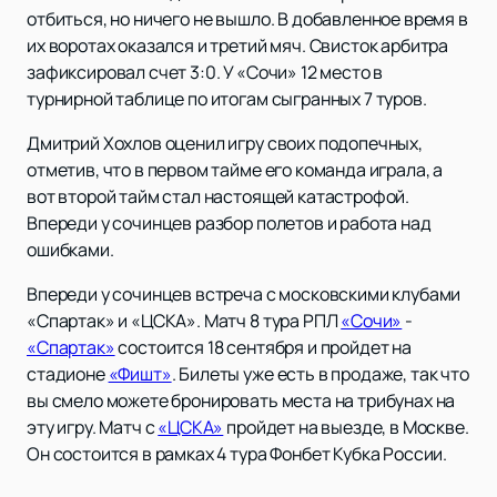
отбиться, но ничего не вышло. В добавленное время в
их воротах оказался и третий мяч. Свисток арбитра
зафиксировал счет 3:0. У «Сочи» 12 место в
турнирной таблице по итогам сыгранных 7 туров.
Дмитрий Хохлов оценил игру своих подопечных,
отметив, что в первом тайме его команда играла, а
вот второй тайм стал настоящей катастрофой.
Впереди у сочинцев разбор полетов и работа над
ошибками.
Впереди у сочинцев встреча с московскими клубами
«Спартак» и «ЦСКА». Матч 8 тура РПЛ
«Сочи»
-
«Спартак»
состоится 18 сентября и пройдет на
стадионе
«Фишт»
. Билеты уже есть в продаже, так что
вы смело можете бронировать места на трибунах на
эту игру. Матч с
«ЦСКА»
пройдет на выезде, в Москве.
Он состоится в рамках 4 тура Фонбет Кубка России.