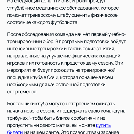
На следующий день, 11 июня, игроки пройдут
углублённое медицинское обследование, которое
поможет тренерскому штабу оценить физическое
состояние каждого футболиста.
После обследования команда начнёт первый учебно-
тренировочный сбор. В программу подготовки войдут
интенсивные тренировки и тактические занятия,
направленные на улучшение физических кондиций
игроков и их готовность к предстоящему сезону. Эти
мероприятия будут проходить на тренировочной
площадке клуба в Сочи, которая оснащена всем
необходимым для качественной подготовки
спортсменов.
Болельщики клуба могут с нетерпением ожидать
начала нового сезона и поддержать свою команду на
трибунах. Чтобы быть ближе к событиям и не
пропустить ни одного матча, вы можете
купить
билеты
на нашем сайте. Это позволит вам заранее