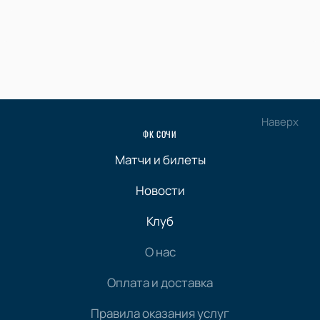
Наверх
ФК СОЧИ
Матчи и билеты
Новости
Клуб
О нас
Оплата и доставка
Правила оказания услуг