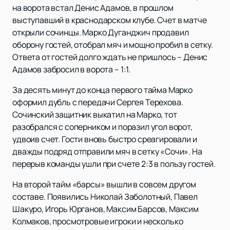
на ворота встал Денис Адамов, в прошлом
выступавший в краснодарском клубе. Счет в матче
открыли сочинцы. Марко Дуганджич продавил
оборону гостей, отобрал мяч и мощно пробил в сетку.
Ответа от гостей долго ждать не пришлось – Денис
Адамов забросил в ворота – 1:1.
За десять минут до конца первого тайма Марко
оформил дубль с передачи Сергея Терехова.
Сочинский защитник выкатил на Марко, тот
разобрался с соперником и поразил угол ворот,
удвоив счет. Гости вновь быстро среагировали и
дважды подряд отправили мяч в сетку «Сочи». На
перерыв команды ушли при счете 2:3 в пользу гостей.
На второй тайм «барсы» вышли в совсем другом
составе. Появились Николай Заболотный, Павел
Шакуро, Игорь Юрганов, Максим Барсов, Максим
Колмаков, просмотровые игроки и несколько