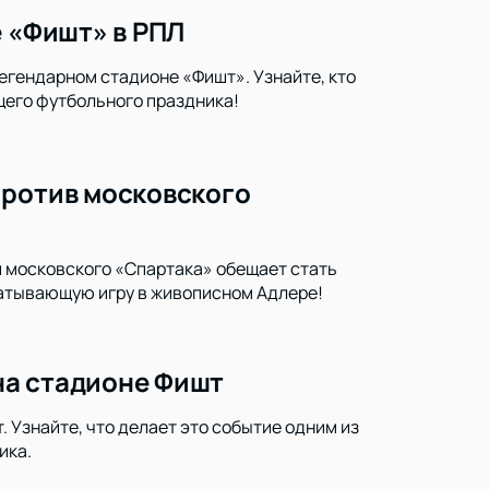
е «Фишт» в РПЛ
егендарном стадионе «Фишт». Узнайте, кто
щего футбольного праздника!
против московского
и московского «Спартака» обещает стать
ватывающую игру в живописном Адлере!
на стадионе Фишт
 Узнайте, что делает это событие одним из
ика.