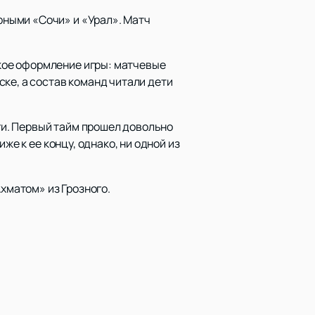
ными «Сочи» и «Урал». Матч
кое оформление игры: матчевые
ке, а состав команд читали дети
и. Первый тайм прошел довольно
же к ее концу, однако, ни одной из
Ахматом» из Грозного.