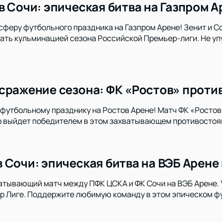
в Сочи: эпическая битва на Газпром А
сферу футбольного праздника на Газпром Арене! Зенит и 
ать кульминацией сезона Российской Премьер-лиги. Не уп
сражение сезона: ФК «Ростов» против
футбольному празднику на Ростов Арене! Матч ФК «Ростов
то выйдет победителем в этом захватывающем противосто
 Сочи: эпическая битва на ВЭБ Арене
атывающий матч между ПФК ЦСКА и ФК Сочи на ВЭБ Арене. У
р Лиге. Поддержите любимую команду в этом эпическом ф