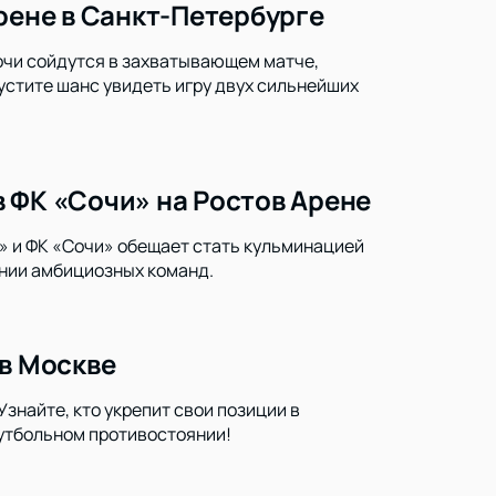
рене в Санкт-Петербурге
Сочи сойдутся в захватывающем матче,
устите шанс увидеть игру двух сильнейших
 ФК «Сочи» на Ростов Арене
» и ФК «Сочи» обещает стать кульминацией
янии амбициозных команд.
 в Москве
знайте, кто укрепит свои позиции в
утбольном противостоянии!