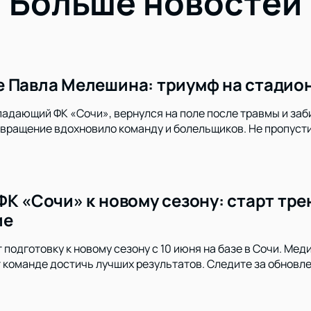
Больше новостей
 Павла Мелешина: триумф на стадион
адающий ФК «Сочи», вернулся на поле после травмы и заб
озвращение вдохновило команду и болельщиков. Не пропус
ФК «Сочи» к новому сезону: старт тр
ие
 подготовку к новому сезону с 10 июня на базе в Сочи. Ме
 команде достичь лучших результатов. Следите за обновл