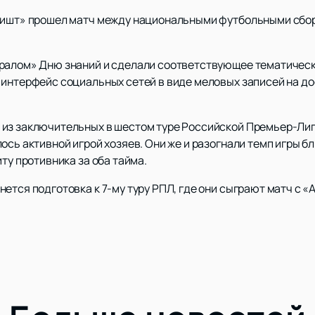
«Фишт» прошел матч между национальными футбольными сбор
Уралом» Дню знаний и сделали соответствующее тематичес
интерфейс социальных сетей в виде меловых записей на дос
 из заключительных в шестом туре Российской Премьер-Лиг
сь активной игрой хозяев. Они же и разогнали темп игры бли
ту противника за оба тайма.
ется подготовка к 7-му туру РПЛ, где они сыграют матч с «