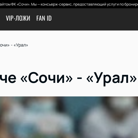
айтом ФК «Сочи». Мы — консьерж-сервис, предоставляющий услуги по брониро
VIP-ЛОЖИ
FAN ID
очи» - «Урал»
че «Сочи» - «Урал»