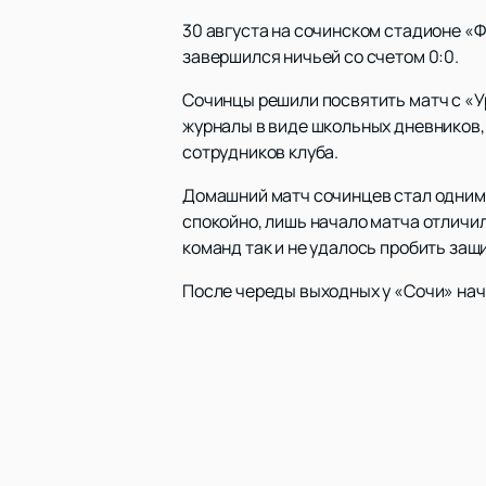
30 августа на сочинском стадионе 
завершился ничьей со счетом 0:0.
Сочинцы решили посвятить матч с «
журналы в виде школьных дневников, 
сотрудников клуба.
Домашний матч сочинцев стал одним
спокойно, лишь начало матча отличило
команд так и не удалось пробить защи
После череды выходных у «Сочи» начн