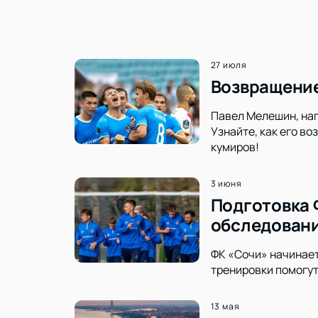
27 июля
Возвращение
Павел Мелешин, нап
Узнайте, как его в
кумиров!
3 июня
Подготовка 
обследован
ФК «Сочи» начинает
тренировки помогут
13 мая