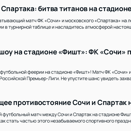
 Спартака: битва титанов на стадион
атывающий матч ФК «Сочи» и московского «Спартака» на л
ии в турнирной таблице и насладитесь атмосферой настоя
шоу на стадионе «Фишт»: ФК «Сочи» 
футбольной феерии на стадионе «Фишт»! Матч ФК «Сочи» 
Российской Премьер-Лиги. Не упустите шанс увидеть зах
ее противостояние Сочи и Спартак 
й футбольный матч между Сочи и Спартак на стадионе Фишт.
 как стать частью этого незабываемого спортивного праздн