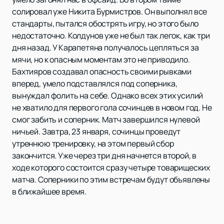
солировал уже Никита Бурмистров. Он выполнял все
стандарты, пытался обострять игру, но этого было
недостаточно. Колдунов уже не был так легок, как три
дня назад. У Карапетяна получалось цепляться за
мячи, но к опасным моментам это не приводило.
Бахтияров создавал опасность своими рывками
вперед, умело подставлялся под соперника,
вынуждал фолить на себе. Однако всех этих усилий
не хватило для первого гола сочинцев в новом год. Не
смог забить и соперник. Матч завершился нулевой
ничьей. Завтра, 23 января, сочинцы проведут
утреннюю тренировку, на этом первый сбор
закончится. Уже через три дня начнется второй, в
ходе которого состоится сразу четыре товарищеских
матча. Соперники по этим встречам будут объявлены
в ближайшее время.