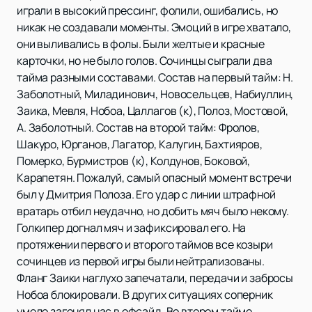
играли в высокий прессинг, фолили, ошибались, но
никак не создавали моменты. Эмоций в игре хватало,
они выливались в фолы. Были желтые и красные
карточки, но не было голов. Сочинцы сыграли два
тайма разными составами. Состав на первый тайм: Н.
Заболотный, Миладинович, Новосельцев, Набиуллин,
Заика, Мевля, Нобоа, Цаллагов (к), Полоз, Мостовой,
А. Заболотный. Состав на второй тайм: Фролов,
Шакуро, Юрганов, Лагатор, Калугин, Бахтияров,
Померко, Бурмистров (к), Колдунов, Боковой,
Карапетян. Пожалуй, самый опасный момент встречи
был у Дмитрия Полоза. Его удар с линии штрафной
вратарь отбил неудачно, но добить мяч было некому.
Голкипер догнал мяч и зафиксировал его. На
протяжении первого и второго таймов все козыри
сочинцев из первой игры были нейтрализованы.
Фланг Заики наглухо запечатали, передачи и забросы
Нобоа блокировали. В других ситуациях соперник
умело загонял нас в офсайд. Во втором тайме