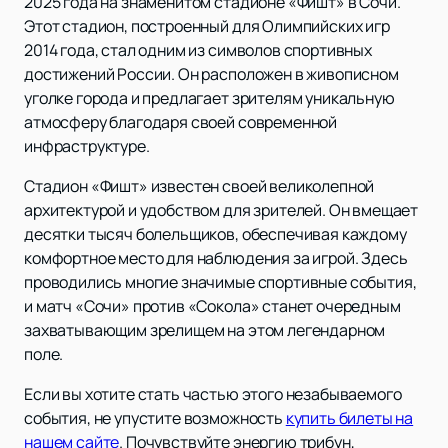
2025 года на знаменитом стадионе «Фишт» в Сочи.
Этот стадион, построенный для Олимпийских игр
2014 года, стал одним из символов спортивных
достижений России. Он расположен в живописном
уголке города и предлагает зрителям уникальную
атмосферу благодаря своей современной
инфраструктуре.
Стадион «Фишт» известен своей великолепной
архитектурой и удобством для зрителей. Он вмещает
десятки тысяч болельщиков, обеспечивая каждому
комфортное место для наблюдения за игрой. Здесь
проводились многие значимые спортивные события,
и матч «Сочи» против «Сокола» станет очередным
захватывающим зрелищем на этом легендарном
поле.
Если вы хотите стать частью этого незабываемого
события, не упустите возможность
купить билеты на
нашем сайте
. Почувствуйте энергию трибун,