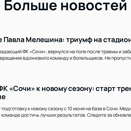
Больше новостей
 Павла Мелешина: триумф на стадион
адающий ФК «Сочи», вернулся на поле после травмы и заб
озвращение вдохновило команду и болельщиков. Не пропус
ФК «Сочи» к новому сезону: старт тр
ие
 подготовку к новому сезону с 10 июня на базе в Сочи. Ме
 команде достичь лучших результатов. Следите за обновл