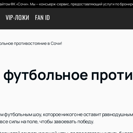
айтом ФК «Сочи». Мы — консьерж-сервис, предоставляющий услуги по брониро
VIP-ЛОЖИ
FAN ID
ольное противостояние в Сочи!
 футбольное прот
м футбольным шоу, которое никого не оставит равнодушны
все силы на поле, чтобы завоевать победу.