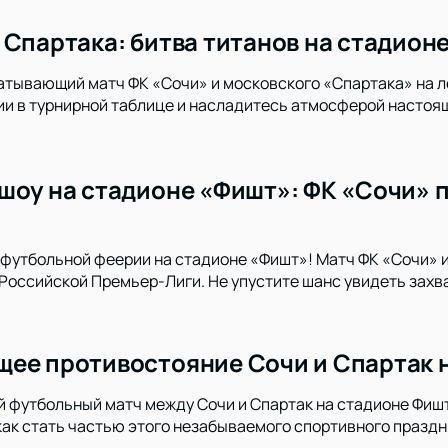
 Спартака: битва титанов на стадион
атывающий матч ФК «Сочи» и московского «Спартака» на л
ии в турнирной таблице и насладитесь атмосферой настоя
шоу на стадионе «Фишт»: ФК «Сочи» 
футбольной феерии на стадионе «Фишт»! Матч ФК «Сочи» 
Российской Премьер-Лиги. Не упустите шанс увидеть зах
ее противостояние Сочи и Спартак 
й футбольный матч между Сочи и Спартак на стадионе Фишт.
 как стать частью этого незабываемого спортивного праздн