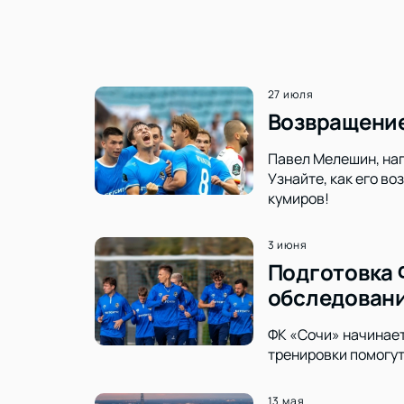
27 июля
Возвращение
Павел Мелешин, нап
Узнайте, как его в
кумиров!
3 июня
Подготовка 
обследован
ФК «Сочи» начинает
тренировки помогут
13 мая