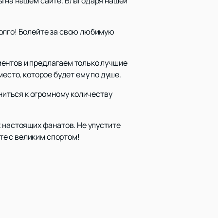
ы на нашем сайте. Благодаря нашей
долго! Болейте за свою любимую
иентов и предлагаем только лучшие
место, которое будет ему по душе.
иться к огромному количеству
 настоящих фанатов. Не упустите
е с великим спортом!