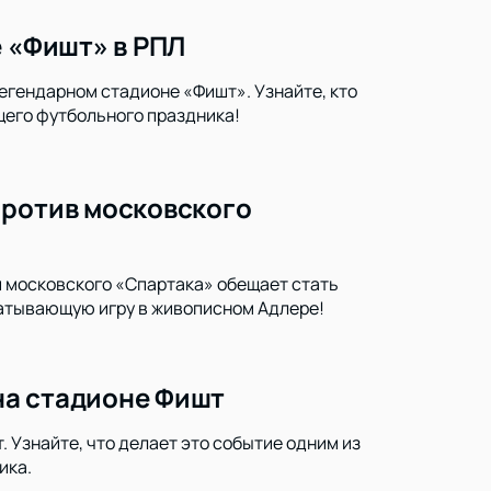
е «Фишт» в РПЛ
егендарном стадионе «Фишт». Узнайте, кто
щего футбольного праздника!
против московского
и московского «Спартака» обещает стать
ватывающую игру в живописном Адлере!
на стадионе Фишт
 Узнайте, что делает это событие одним из
ика.