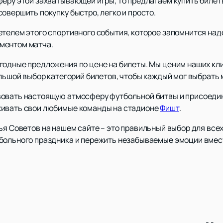
феру этой захватывающей игры, то предлагаем купить билет
овершить покупку быстро, легко и просто.
етелем этого спортивного события, которое запомнится на
ментом матча.
годные предложения по цене на билеты. Мы ценим наших кл
ольшой выбор категорий билетов, чтобы каждый мог выбрать 
вовать настоящую атмосферу футбольной битвы и присоедин
живать свои любимые команды на стадионе
Фишт
.
ья Советов на нашем сайте – это правильный выбор для всех
больного праздника и пережить незабываемые эмоции вмест