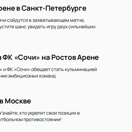
рене в Санкт-Петербурге
Сочи сойдутся в захватывающем матче,
устите шанс увидеть игру двух сильнейших
 ФК «Сочи» на Ростов Арене
» и ФК «Сочи» обещает стать кульминацией
янии амбициозных команд.
 в Москве
знайте, кто укрепит свои позиции в
утбольном противостоянии!