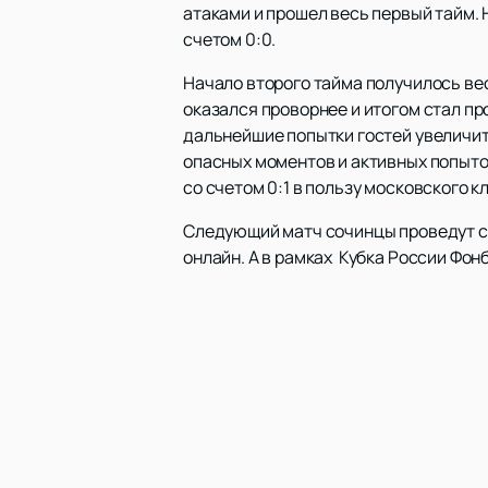
атаками и прошел весь первый тайм. 
счетом 0:0.
Начало второго тайма получилось ве
оказался проворнее и итогом стал пр
дальнейшие попытки гостей увеличить
опасных моментов и активных попыток
со счетом 0:1 в пользу московского к
Следующий матч сочинцы проведут 
онлайн. А в рамках Кубка России Фон