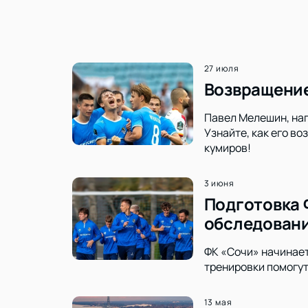
27 июля
Возвращение
Павел Мелешин, нап
Узнайте, как его в
кумиров!
3 июня
Подготовка 
обследован
ФК «Сочи» начинает
тренировки помогут
13 мая