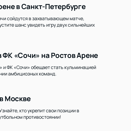
рене в Санкт-Петербурге
Сочи сойдутся в захватывающем матче,
устите шанс увидеть игру двух сильнейших
 ФК «Сочи» на Ростов Арене
» и ФК «Сочи» обещает стать кульминацией
янии амбициозных команд.
 в Москве
знайте, кто укрепит свои позиции в
утбольном противостоянии!