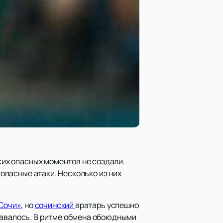
аких опасных моментов не создали.
 опасные атаки. Несколько из них
Сочи»
, но
сочинский
вратарь успешно
давалось. В ритме обмена обоюдными