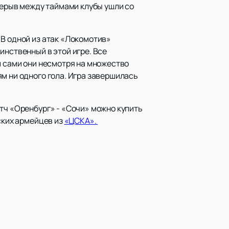
ерерыв между таймами клубы ушли со
 В одной из атак «Локомотив»
инственный в этой игре. Все
и сами они несмотря на множество
м ни одного гола. Игра завершилась
матч «Оренбург» - «Сочи» можно купить
ских армейцев из
«ЦСКА».