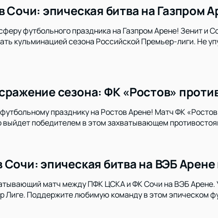
в Сочи: эпическая битва на Газпром А
сферу футбольного праздника на Газпром Арене! Зенит и 
ать кульминацией сезона Российской Премьер-лиги. Не уп
сражение сезона: ФК «Ростов» против
футбольному празднику на Ростов Арене! Матч ФК «Ростов
то выйдет победителем в этом захватывающем противосто
 Сочи: эпическая битва на ВЭБ Арене
атывающий матч между ПФК ЦСКА и ФК Сочи на ВЭБ Арене. У
р Лиге. Поддержите любимую команду в этом эпическом ф