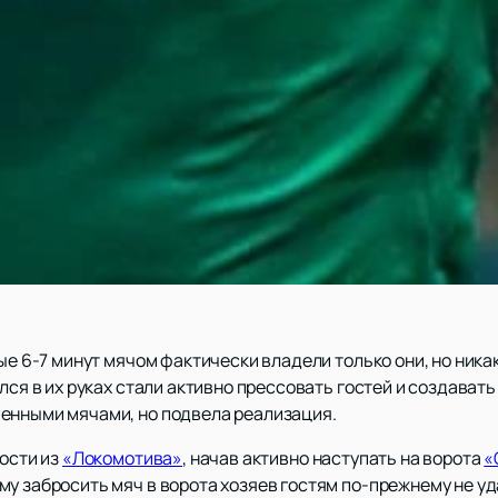
вые 6-7 минут мячом фактически владели только они, но ник
лся в их руках стали активно прессовать гостей и создавать
енными мячами, но подвела реализация.
гости из
«Локомотива»
, начав активно наступать на ворота
«
му забросить мяч в ворота хозяев гостям по-прежнему не у