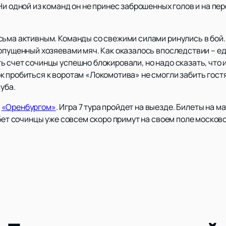
Ни одной из команд он не принес заброшенных голов и на п
сьма активным. Команды со свежими силами ринулись в бой.
опущенный хозяевами мяч. Как оказалось впоследствии – ед
 счет сочинцы успешно блокировали, но надо сказать, что 
 пробиться к воротам «Локомотива» не смогли забить гостя
луба.
с
«Оренбургом»
. Игра 7 тура пройдет на выезде. Билеты на 
бет сочинцы уже совсем скоро примут на своем поле москов