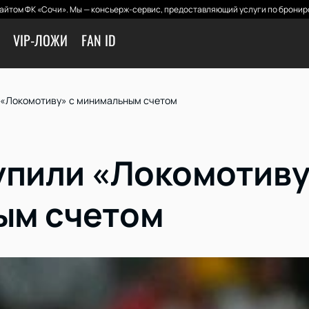
айтом ФК «Сочи». Мы — консьерж-сервис, предоставляющий услуги по брониро
VIP-ЛОЖИ
FAN ID
 «Локомотиву» с минимальным счетом
упили «Локомотиву
ым счетом