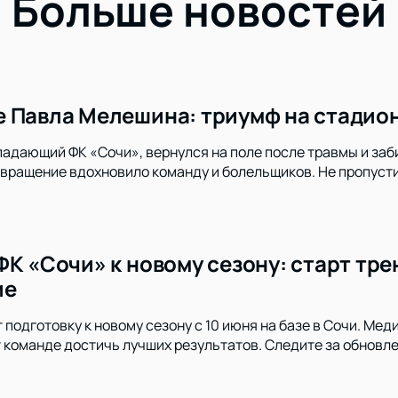
Больше новостей
 Павла Мелешина: триумф на стадион
адающий ФК «Сочи», вернулся на поле после травмы и заб
озвращение вдохновило команду и болельщиков. Не пропус
ФК «Сочи» к новому сезону: старт тр
ие
 подготовку к новому сезону с 10 июня на базе в Сочи. Ме
 команде достичь лучших результатов. Следите за обновл