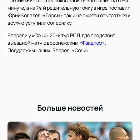
Третий мяч от соперников забил Иван башич на 67-й
минуте, а на 74-й решительную точку в игре поставил
Юрий Ковалев. «Барсы» так и не смогли отыграться и
всухую уступили сопернику.
Впереди у «Сочи» 20-й тур РПЛ, где предстоит
выездной матч с воронежским
«Факелом».
Поддержим наших! Вперед, «Сочи»!
Больше новостей