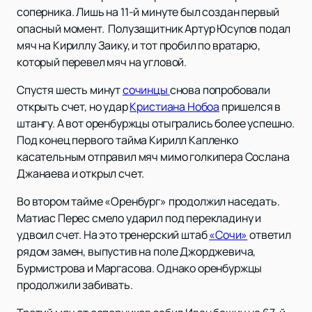
соперника. Лишь на 11-й минуте был создан первый
опасный момент. Полузащитник Артур Юсупов подал
мяч на Кириллу Заику, и тот пробил по вратарю,
который перевел мяч на угловой.
Спустя шесть минут
сочинцы
снова попробовали
открыть счет, но удар
Кристиана Нобоа
пришелся в
штангу. А вот оренбуржцы отыгрались более успешно.
Под конец первого тайма Кирилл Капленко
касательным отправил мяч мимо голкипера Сослана
Джанаева и открыл счет.
Во втором тайме «Оренбург» продолжил наседать.
Матиас Перес смело ударил под перекладину и
удвоил счет. На это тренерский штаб
«Сочи»
ответил
рядом замен, выпустив на поле Джорджевича,
Бурмистрова и Маргасова. Однако оренбуржцы
продолжили забивать.