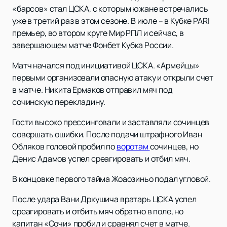
«барсов» стал ЦСКА, с которым южане встречались
уже в третий раз в этом сезоне. В июле – в Кубке PARI
премьер, во втором круге Мир РПЛ и сейчас, в
завершающем матче Фонбет Кубка России.
Матч начался под инициативой ЦСКА. «Армейцы»
первыми организовали опасную атаку и открыли счет
в матче. Никита Ермаков отправил мяч под
сочинскую перекладину.
Гости высоко прессинговали и заставляли сочинцев
совершать ошибки. После подачи штрафного Иван
Обляков головой пробил по
воротам
сочинцев, но
Денис Адамов успел среагировать и отбил мяч.
В концовке первого тайма Жоаозиньо подал угловой.
После удара Вани Дркушича вратарь ЦСКА успел
среагировать и отбить мяч обратно в поле, но
капитан «Сочи» пробил и сравнял счет в матче.