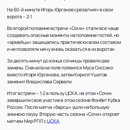
На 60-й минуте Игорь Юрганов срезал мяч в свои
ворота – 2:1.
Во второй половине встречи «Сочи» стали все чаще
создавать опасные моменты на половине гостей, но
«армейцы» защищались практически всем составом
и не позволяли мячу вновь оказаться в их воротах.
За десять минут до конца сочинцы провели две
замены. Сначала на поле появился Муса Сиссако
вместо Игоря Юрганова, затем Кирилл Ушатов
заменил Владислава Сарвели.
Итог встречи – 1:2 в пользу ЦСКА, на этом «Сочи»
завершили свое участие в этом сезоне Фонбет Кубка
России. После матча «барсы» ушли на большую
зимнюю паузу. Вторую часть сезона «Сочи» откроет
матчем Мир РПЛ с
ЦСКА
.