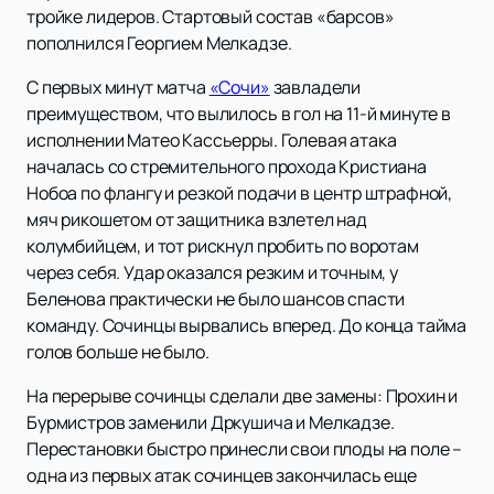
тройке лидеров. Стартовый состав «барсов»
пополнился Георгием Мелкадзе.
С первых минут матча
«Сочи»
завладели
преимуществом, что вылилось в гол на 11-й минуте в
исполнении Матео Кассьерры. Голевая атака
началась со стремительного прохода Кристиана
Нобоа по флангу и резкой подачи в центр штрафной,
мяч рикошетом от защитника взлетел над
колумбийцем, и тот рискнул пробить по воротам
через себя. Удар оказался резким и точным, у
Беленова практически не было шансов спасти
команду. Сочинцы вырвались вперед. До конца тайма
голов больше не было.
На перерыве сочинцы сделали две замены: Прохин и
Бурмистров заменили Дркушича и Мелкадзе.
Перестановки быстро принесли свои плоды на поле –
одна из первых атак сочинцев закончилась еще