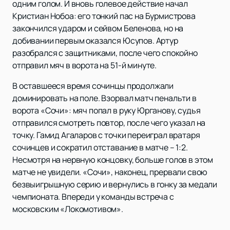
одним голом. И вновь голевое действие начал
Кристиан Нобоа: его тонкий пас на Бурмистрова
закончился ударом и сейвом Беленова, но на
добивании первым оказался Юсупов. Артур
разобрался с защитниками, после чего спокойно
отправил мяч в ворота на 51-й минуте.
В оставшееся время сочинцы продолжали
доминировать на поле. Взорвал матч пенальти в
ворота «Сочи»: мяч попал в руку Юрганову, судья
отправился смотреть повтор, после чего указал на
точку. Гамид Агаларов с точки переиграл вратаря
сочинцев и сократил отставание в матче – 1:2.
Несмотря на нервную концовку, больше голов в этом
матче не увидели. «Сочи», наконец, прервали свою
безвыигрышную серию и вернулись в гонку за медали
чемпионата. Впереди у команды встреча с
московским «Локомотивом».