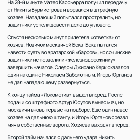
На 28-й минуте Матео Кассьерра получил передачу
от Никиты Бурмистрова и ворвался в штрафную
хозяев. Нападающий попытался прострелить, но
защитники успели довести дело до углового.
Спустя несколько минут прилетела «ответка» от
хозяев. Новичок москвичей Бека-Бека пытался
навести суету во вратарской «барсов», но сочинские
защитники не позволили «железнодорожнику»
завершить начатое. Следом Джирано Керк оказался
один на один с Николаем Заболотным. Игорь Юрганов
не дал нападающему развернуться.
К концу тайма «Локомотив» вышел вперед. После
подачи со штрафного Артур Юсупов вынес мяч, но
москвичи вновь первые на подборе. Еще один навес
хозяев на дальнюю штангу, и Игорь Юрганов срезал
мяч в собственные ворота. Хозяева выходят вперед.
Второй тайм начался с дальнего удара Никиты