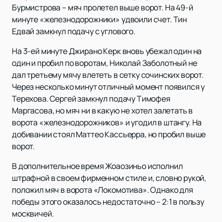
Бурмистрова – мяч пролетел выше ворот. На 49-й
минуте «железнодорожники» удвоили счет. Тин
Едвай замкнул подачу с углового.
На 3-ей минуте Джирано Керк вновь убежал один на
один и пробил по воротам, Николай Заболотный не
дал третьему мячу влететь в сетку сочинских ворот.
Через несколько минут отличный момент появился у
Терехова. Сергей замкнул подачу Тимофея
Маргасова, но мяч ни в какую не хотел залетать в
ворота «железнодорожников» и угодил в штангу. На
добивании стоял Маттео Кассьерра, но пробил выше
ворот.
В дополнительное время Жоаозиньо исполнил
штрафной в своем фирменном стиле и, словно рукой,
положил мяч в ворота «Локомотива». Однако для
победы этого оказалось недостаточно – 2:1 в пользу
москвичей.