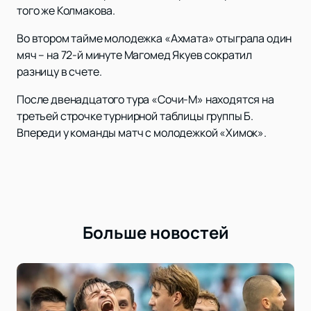
того же Колмакова.
Во втором тайме молодежка «Ахмата» отыграла один
мяч – на 72-й минуте Магомед Якуев сократил
разницу в счете.
После двенадцатого тура «Сочи-М» находятся на
третьей строчке турнирной таблицы группы Б.
Впереди у команды матч с молодежкой «Химок».
Больше новостей