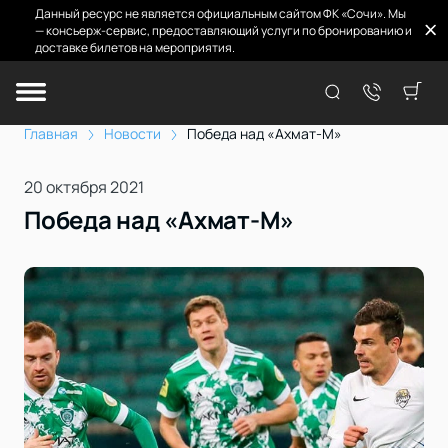
Данный ресурс не является официальным сайтом ФК «Сочи». Мы
— консьерж-сервис, предоставляющий услуги по бронированию и
доставке билетов на мероприятия.
Главная
Новости
Победа над «Ахмат-М»
20 октября 2021
Победа над «Ахмат-М»