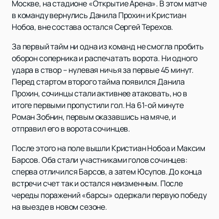
Москве, на стадионе «Открытие Арена». В этом матче
в команду вернулись Данила Прохин и Кристиан
Нобоа, вне состава остался Сергей Терехов.
За первый тайм ни одна из команд не смогла пробить
оборон соперника и распечатать ворота. Ни одного
удара в створ – нулевая ничья за первые 45 минут.
Перед стартом второго тайма появился Данила
Прохин, сочинцы стали активнее атаковать, но в
итоге первыми пропустили гол. На 61-ой минуте
Роман Зобнин, первым оказавшись на мяче, и
отправил его в ворота сочинцев.
После этого на поле вышли Кристиан Нобоа и Максим
Барсов. Оба стали участниками голов сочинцев:
сперва отличился Барсов, а затем Юсупов. До конца
встречи счет так и остался неизменным. После
череды поражений «барсы» одержали первую победу
на выезде в новом сезоне.