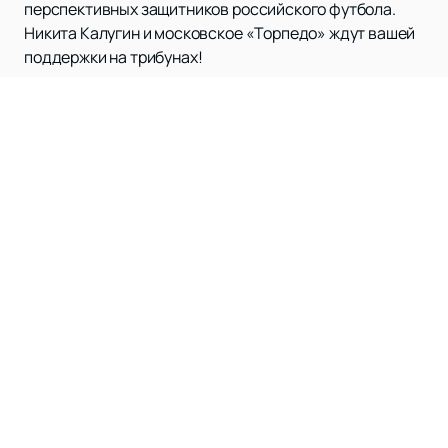
перспективных защитников российского футбола.
Никита Калугин и московское «Торпедо» ждут вашей
поддержки на трибунах!
Наверх
ФК СОЧИ
Матчи и билеты
Новости
Клуб