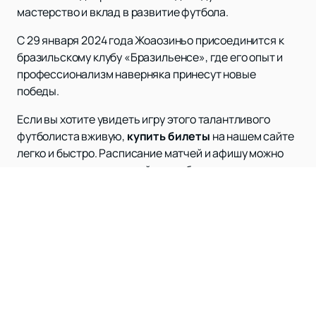
мастерство и вклад в развитие футбола.
С 29 января 2024 года Жоаозиньо присоединится к
бразильскому клубу «Бразильенсе», где его опыт и
профессионализм наверняка принесут новые
победы.
Если вы хотите увидеть игру этого талантливого
футболиста вживую,
купить билеты
на нашем сайте
легко и быстро. Расписание матчей и афишу можно
посмотреть на нашем сайте, чтобы не пропустить ни
одного важного события с участием Жоаозиньо.
Поддержите своего любимого игрока и станьте
частью захватывающего мира футбола!