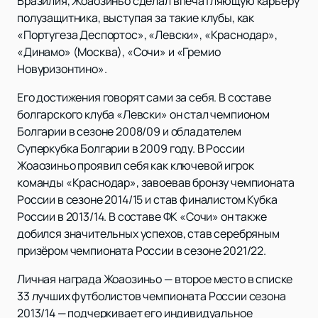
Бразилия, Жоаозиньо сделал впечатляющую карьеру
полузащитника, выступая за такие клубы, как
«Португеза Деспортос», «Левски», «Краснодар»,
«Динамо» (Москва), «Сочи» и «Гремио
Новуризонтино».
Его достижения говорят сами за себя. В составе
болгарского клуба «Левски» он стал чемпионом
Болгарии в сезоне 2008/09 и обладателем
Суперкубка Болгарии в 2009 году. В России
Жоаозиньо проявил себя как ключевой игрок
команды «Краснодар», завоевав бронзу чемпионата
России в сезоне 2014/15 и став финалистом Кубка
России в 2013/14. В составе ФК «Сочи» он также
добился значительных успехов, став серебряным
призёром чемпионата России в сезоне 2021/22.
Личная награда Жоаозиньо — второе место в списке
33 лучших футболистов чемпионата России сезона
2013/14 — подчеркивает его индивидуальное