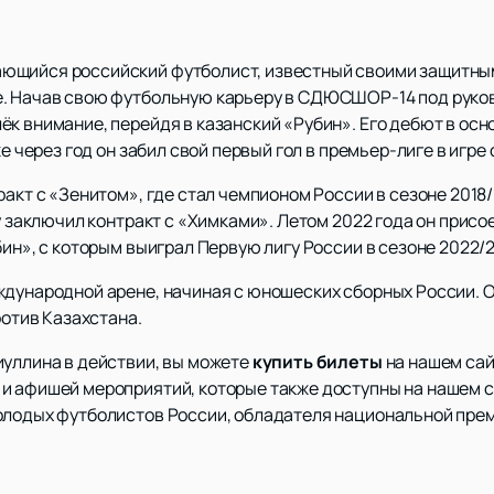
ющийся российский футболист, известный своими защитн
е. Начав свою футбольную карьеру в СДЮСШОР-14 под руко
к внимание, перейдя в казанский «Рубин». Его дебют в осн
же через год он забил свой первый гол в премьер-лиге в игре
акт с «Зенитом», где стал чемпионом России в сезоне 2018/19
ду заключил контракт с «Химками». Летом 2022 года он прис
бин», с которым выиграл Первую лигу России в сезоне 2022/2
ждународной арене, начиная с юношеских сборных России. 
ротив Казахстана.
иуллина в действии, вы можете
купить билеты
на нашем сайт
и афишей мероприятий, которые также доступны на нашем са
олодых футболистов России, обладателя национальной преми