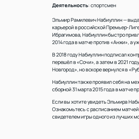
Деятельность
:
спортсмен
Эльмир Рамилевич Набиуллин — выда
карьерой в российской Премьер-Лиг
Ибрагимова, Набиуллин быстро привлё
2014 года в матче против «Анжи», а у
В 2018 году Набиуллин подписал контр
перешёл в «Сочи», а затем в 2021 го
Новгород», но вскоре вернулся в «Ру
Набиуллин также проявил себя на ме
сборной 31 марта 2015 года в матче п
Если вы хотите увидеть Эльмира Наб
Ознакомьтесь с расписанием матчей 
свидетелем игры одного из лучших м