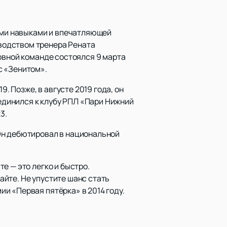
ыми навыками и впечатляющей
водством тренера Рената
овной команде состоялся 9 марта
 с «Зенитом».
. Позже, в августе 2019 года, он
оединился к клубу РПЛ «Пари Нижний
3.
Он дебютировал в национальной
е — это легко и быстро.
йте. Не упустите шанс стать
и «Первая пятёрка» в 2014 году.