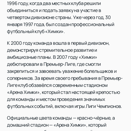
1996 году, когда два местных клуба решили
объединиться и подать заявку на участие в
четвертом дивизионе страны. Уже через год, 30
января 1997 года, был создан профессиональный
футбольный клуб «Химки».
К 2000 году команда вошла в первый дивизион,
демонстрируя стремительное развитие и
амбициозные планы. В 2007 году «Химки»
дебютировали в Премьер-Лиге, где смогли
закрепиться и завоевать уважение болельщиков и
соперников. За время своего пребывания в Премьер-
Лиге клуб обзавёлся современным стадионом
«Арена Химки», который стал настоящей крепостью
для команды и местом проведения значимых
футбольных событий, включая игры Лиги Чемпионов.
Официальные цвета команды — красно-чёрные, а
домашний стадион — «Арена Химки», который