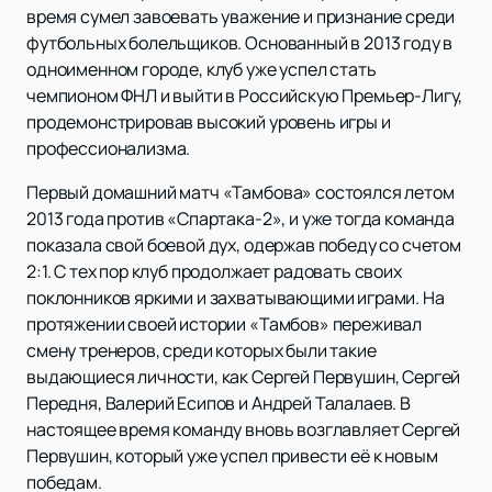
время сумел завоевать уважение и признание среди
футбольных болельщиков. Основанный в 2013 году в
одноименном городе, клуб уже успел стать
чемпионом ФНЛ и выйти в Российскую Премьер-Лигу,
продемонстрировав высокий уровень игры и
профессионализма.
Первый домашний матч «Тамбова» состоялся летом
2013 года против «Спартака-2», и уже тогда команда
показала свой боевой дух, одержав победу со счетом
2:1. С тех пор клуб продолжает радовать своих
поклонников яркими и захватывающими играми. На
протяжении своей истории «Тамбов» переживал
смену тренеров, среди которых были такие
выдающиеся личности, как Сергей Первушин, Сергей
Передня, Валерий Есипов и Андрей Талалаев. В
настоящее время команду вновь возглавляет Сергей
Первушин, который уже успел привести её к новым
победам.