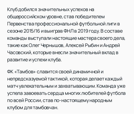
Клуб добился значительных успехов на
общероссийском уровне, став победителем
Первенства профессиональной футбольной лиги в
сезоне 2015/16 и выиграв ФНЛ в 2019 году. В составе
команды выступали настоящие мастера своего дела,
такие как Олег Чернышов, Алексей Рыбин и Андрей
Часовский, которые внесли значительный вклад в
развитие и успехи клуба.
ФК «Тамбов» славится своей динамичной и
непредсказуемой тактикой, которая делает каждый
матч увлекательным и захватывающим. Команда уже
успела завоевать сердца многих любителей футбола
по всей России, став по-настоящему народным
клубом для тамбовчан.
Для тех, кто хочет поддержать свою любимую
команду и насладиться игрой вживую,
купить
билеты
на нашем сайте легко и быстро. Также на