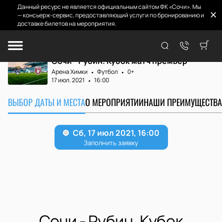
Данный ресурс не является официальным сайтом ФК «Сочи». Мы
— консьерж-сервис, предоставляющий услуги по бронированию и
доставке билетов на мероприятия.
Главная
Матчи и билеты
Сочи - Рубин. Ку...
Сочи - Рубин. Кубок матч премьер
Арена Химки
Футбол
0+
17 июл. 2021
16:00
ВЫБОР ДАТЫ И МЕСТА
О МЕРОПРИЯТИИ
НАШИ ПРЕИМУЩЕСТВА
Сочи - Рубин. Кубок