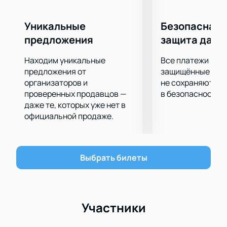
чемпионом России в сезоне 2008/2009. ФК
заслужил Кубок России в 2012 году, Кубок
Уникальные
Безопасная 
Содружества в 2010 году, команда также выиграла
предложения
защита данн
Суперкубки России в 2010 и 2012 годах.
Вы можете купить билеты на матч «Сочи» -
Находим уникальные
Все платежи про
«Рубин» на нашем сайте. Оставьте нам заявку, в
предложения от
защищённые шлю
которой укажите места и дату. После оплаты на
организаторов и
не сохраняются 
проверенных продавцов —
в безопасности.
вашу электронную почту придут билеты и чек.
даже те, которых уже нет в
официальной продаже.
Выбрать билеты
Участники