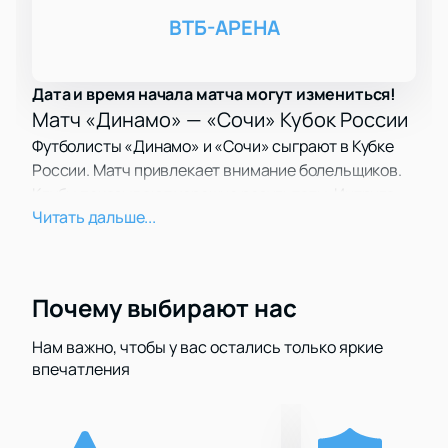
ВТБ-АРЕНА
Дата и время начала матча могут измениться!
Матч «Динамо» — «Сочи» Кубок России
Футболисты «Динамо» и «Сочи» сыграют в Кубке
России. Матч привлекает внимание болельщиков.
Клубы показывают хорошие результаты. Интрига
Читать дальше...
сохраняется до финального свистка.
Дата и место игры Москва
Матч пройдет на ВТБ Арена. Адрес: Москва,
Ленинградский проспект, дом 36. Атмосфера
Почему выбирают нас
стадиона зарядит энергией футбол.
Участники футбольного матча
Нам важно, чтобы у вас остались только яркие
впечатления
«Динамо» и «Сочи» представляют разные города.
Клубы выступают в РПЛ. Футболисты покажут
мастерство и характер.
ВТБ Арена