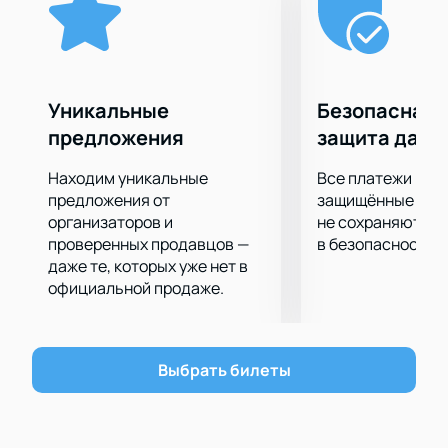
впечатления от профессионального футбола.
Каким будет исход предстоящей игры, вы узнаете
первыми, купив билеты на матч и побывав на
стадионе. В любом случае вас ждет атмосфера
соперничества, драйв и эмоциональный подъем,
Уникальные
Безопасная 
словом, отличная перезагрузка после будничной
предложения
защита данн
недели.
Находим уникальные
Все платежи про
предложения от
защищённые шлю
организаторов и
не сохраняются 
проверенных продавцов —
в безопасности.
даже те, которых уже нет в
официальной продаже.
Выбрать билеты