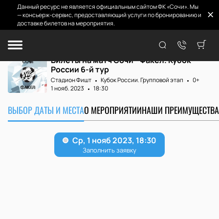
Данный ресурс не является официальным сайтом ФК «Сочи». Мы
— консьерж-сервис, предоставляющий услуги по бронированию и
доставке билетов на мероприятия.
Главная
Матчи и билеты
Сочи - Факел
Билеты на матч Сочи - Факел. Кубок
России 6-й тур
Стадион Фишт
Кубок России. Групповой этап
0+
1 нояб. 2023
18:30
ВЫБОР ДАТЫ И МЕСТА
О МЕРОПРИЯТИИ
НАШИ ПРЕИМУЩЕСТВА