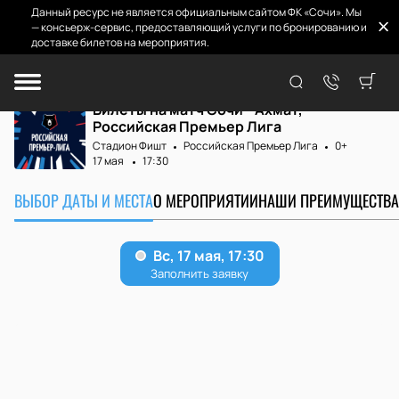
Данный ресурс не является официальным сайтом ФК «Сочи». Мы
— консьерж-сервис, предоставляющий услуги по бронированию и
доставке билетов на мероприятия.
Главная
Матчи и билеты
Сочи - Ахмат
Билеты на матч Сочи - Ахмат,
Российская Премьер Лига
Стадион Фишт
Российская Премьер Лига
0+
17 мая
17:30
ВЫБОР ДАТЫ И МЕСТА
О МЕРОПРИЯТИИ
НАШИ ПРЕИМУЩЕСТВА