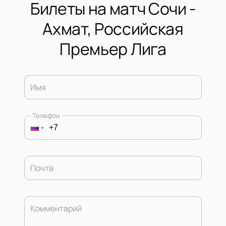
Билеты на матч Сочи -
Ахмат, Российская
Премьер Лига
Имя
Телефон
Почта
Комментарий