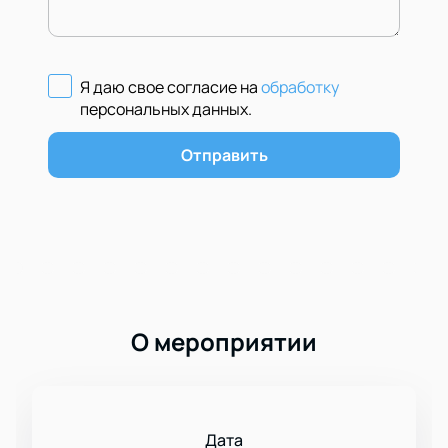
Я даю свое согласие на
обработку
персональных данных
.
Отправить
О мероприятии
Дата