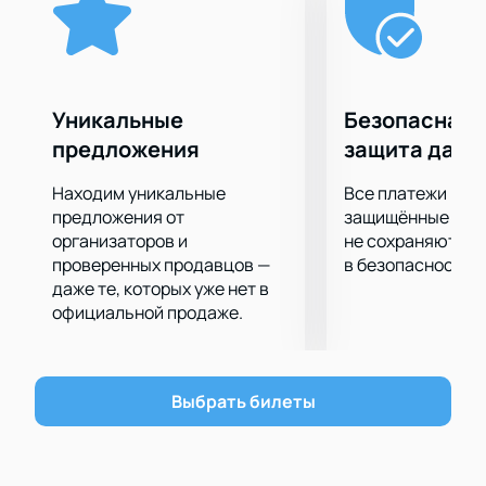
города Сочи, который стал центром спортивных
мероприятий России. Здесь царит особая
атмосфера крупных футбольных событий.
Участники матча
Уникальные
Безопасная 
На поле выйдут два амбициозных клуба. «Сочи»
предложения
защита данн
демонстрирует уверенный футбол в последних
сезонах и обладает сильным составом. Их
Находим уникальные
Все платежи про
соперник — «Ахмат», коллектив с ярким
предложения от
защищённые шлю
характером, способный удивлять даже опытных
организаторов и
не сохраняются 
соперников. Эти клубы всегда показывают
проверенных продавцов —
в безопасности.
зрелищные игры и готовы бороться до финального
даже те, которых уже нет в
свистка.
официальной продаже.
Место проведения
Футбольный матч состоится на стадионе «Фишт» —
одной из лучших арен страны. Этот объект
Выбрать билеты
принимал международные турниры и крупные
мероприятия, славится отличной видимостью с
трибун и современной инфраструктурой. Здесь